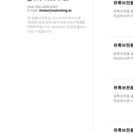
유튜브전용
FAX: 050-4255-6420
E-mail:
theme@websiting.kr
유튜브전용 갤러
작성하시면 자
본 샘플사이트는 그누보드5 베이스로
제작된 유료 테마 테마크래프트(THEME
CRAFT)입니다. www.sir.kr 컨텐츠몰에서
구입 가능합니다.
유튜브전용
유튜브전용 갤러
작성하시면 자
유튜브전용
유튜브전용 갤러
작성하시면 자
유튜브전용