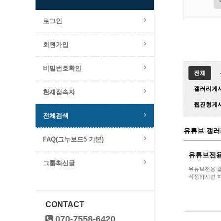
로그인
회원가입
비밀번호확인
전체
갤러리게시
현재접속자
웹진형게
전체검색
유튜브 갤러
FAQ(그누보드5 기본)
유튜브전용
그룹최신글
유튜브전용 갤러
작성하시면 자
CONTACT
070-7558-6420