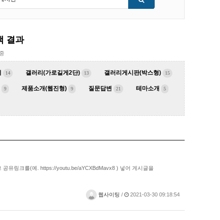
색 결과
 중
리
갤러리(가로길게2단)
갤러리게시판(박스형)
14
13
15
제품소개(웹진형)
질문답변
테마소개
9
9
21
5
예. https://youtu.be/aYCXBdMavx8 ) 넣어 게시글을
웹사이팅
/
2021-03-30 09:18:54