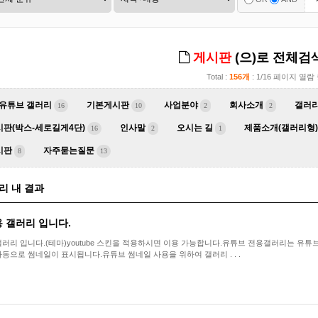
게시판
(으)로 전체검
Total :
156개
: 1/16 페이지 열람
유튜브 갤러리
기본게시판
사업분야
회사소개
갤러
16
10
2
2
판(박스-세로길게4단)
인사말
오시는 길
제품소개(갤러리형)
16
2
1
시판
자주묻는질문
8
13
리 내 결과
 갤러리 입니다.
리 입니다.(테마)youtube 스킨을 적용하시면 이용 가능합니다.유튜브 전용갤러리는 유튜브 공유링크를(
동으로 썸네일이 표시됩니다.유튜브 썸네일 사용을 위하여 갤러리 . . .