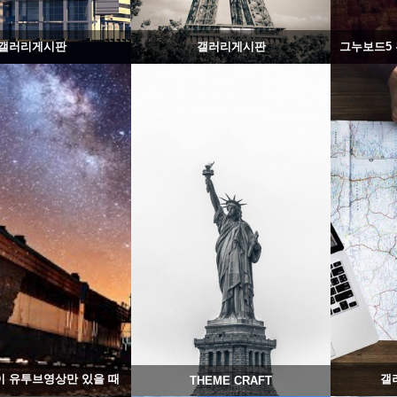
갤러리게시판
갤러리게시판
1360
02-07
1453
02-06
웹사이팅
웹사이팅
이 유투브영상만 있을 때
갤
THEME CRAFT