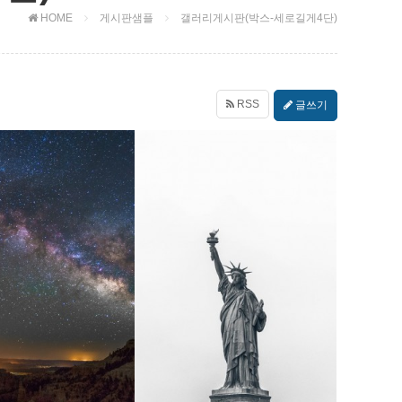
HOME
게시판샘플
갤러리게시판(박스-세로길게4단)
RSS
글쓰기