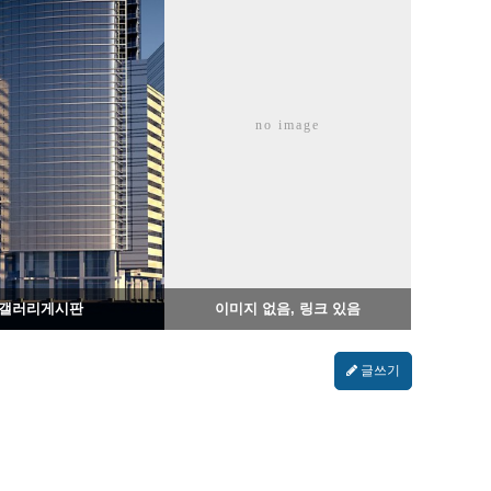
1385
02-07
1302
02-06
no image
웹사이팅
웹사이팅
갤러리게시판
이미지 없음, 링크 있음
글쓰기