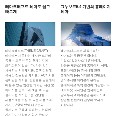
테마크래프트 테마로 쉽고
그누보드5.4 기반의 홈페이지
빠르게
테마
테마크래프트(THEME CRAFT)
테마크래프트로 제작가능한
테마에서 제공하는 게시판 스킨의
사이트는 무궁무진 합니다.
종류는 모두 반응형 홈페이지에
기업소개, 회사소개 홈페이지,
최적화되어 있습니다. 가장 많이
간단한 제품소개형 홈페이지, 식당,
사용되는 기본게시판, 고객 상담에
프랜차이즈 등 외식사업 관련
유용한 질문답변 게시판, FAQ게시판,
홈페이지 등등 여러분의 컨텐츠만
폼메일형 게시판, 컨텐츠를 돋보에게
넣어주시면 여러분이 원하는
해줄 수 있는 웹진형 게시판, 사진 및
홈페이지로 뚝딱 변경이 가능합니다.
이미지를 돋보이게 해줄 수 있는
레이아웃 디자인은 웹사이팅에
갤러리형 게시판 2종, 간단한
맡겨두시고 여러분은 홈페이지에
제품소개를 하실 수 있는 제품소개
삽입될 컨텐츠에 집중해 보시기
게시판 2종이 있어 대부분의
바랍니다.
웹사이트 구축에 필요한 기본적인
게시판이 내장되어 있어 관리자