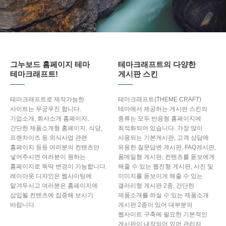
그누보드 홈페이지 테마
테마크래프트의 다양한
테마크래프트!
게시판 스킨
테마크래프트로 제작가능한
테마크래프트(THEME CRAFT)
사이트는 무궁무진 합니다.
테마에서 제공하는 게시판 스킨의
기업소개, 회사소개 홈페이지,
종류는 모두 반응형 홈페이지에
간단한 제품소개형 홈페이지, 식당,
최적화되어 있습니다. 가장 많이
프랜차이즈 등 외식사업 관련
사용되는 기본게시판, 고객 상담에
홈페이지 등등 여러분의 컨텐츠만
유용한 질문답변 게시판, FAQ게시판,
넣어주시면 여러분이 원하는
폼메일형 게시판, 컨텐츠를 돋보에게
홈페이지로 뚝딱 변경이 가능합니다.
해줄 수 있는 웹진형 게시판, 사진 및
레이아웃 디자인은 웹사이팅에
이미지를 돋보이게 해줄 수 있는
맡겨두시고 여러분은 홈페이지에
갤러리형 게시판 2종, 간단한
삽입될 컨텐츠에 집중해 보시기
제품소개를 하실 수 있는 제품소개
바랍니다.
게시판 2종이 있어 대부분의
웹사이트 구축에 필요한 기본적인
게시판이 내장되어 있어 관리자