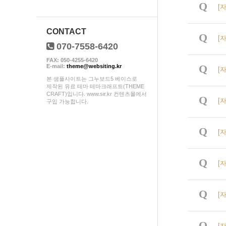
Q
[
CONTACT
Q
[
070-7558-6420
FAX: 050-4255-6420
Q
E-mail:
theme@websiting.kr
[
본 샘플사이트는 그누보드5 베이스로
제작된 유료 테마 테마크래프트(THEME
CRAFT)입니다. www.sir.kr 컨텐츠몰에서
Q
[
구입 가능합니다.
Q
[
Q
[
Q
[
Q
[