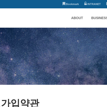
Bookmark
INTRANET
ABOUT
BUSINES
원가입약관