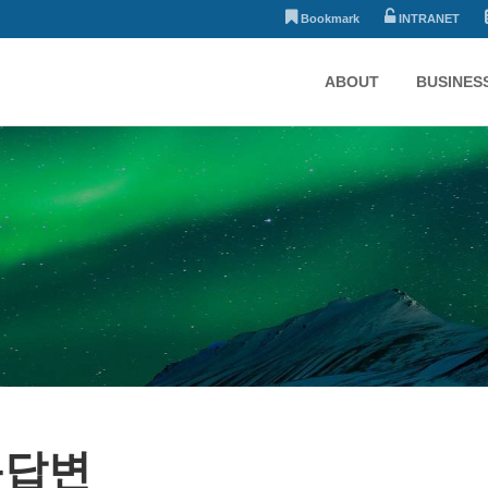
Bookmark
INTRANET
ABOUT
BUSINES
문답변