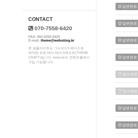
답변완료
CONTACT
답변완료
070-7558-6420
FAX: 050-4255-6420
답변완료
E-mail:
theme@websiting.kr
본 샘플사이트는 그누보드5 베이스로
제작된 유료 테마 테마크래프트(THEME
답변완료
CRAFT)입니다. www.sir.kr 컨텐츠몰에서
구입 가능합니다.
접수완료
접수완료
답변완료
답변완료