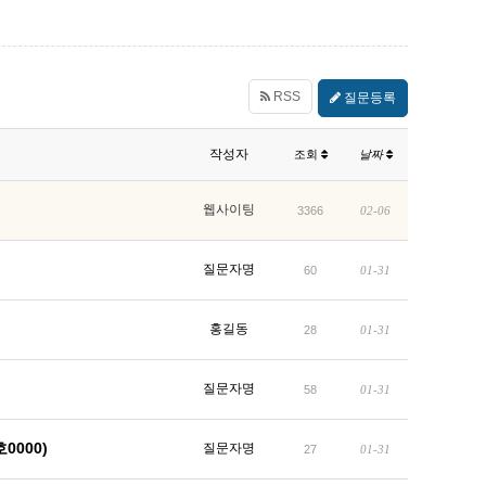
RSS
질문등록
작성자
조회
날짜
웹사이팅
3366
02-06
질문자명
60
01-31
홍길동
28
01-31
질문자명
58
01-31
000)
질문자명
27
01-31