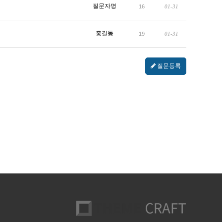
질문자명
16
01-31
홍길동
19
01-31
질문등록