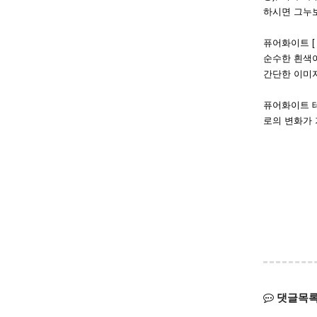
하시면 그누
퓨어화이트 [ P
순수한 흰색
간단한 이미
퓨어화이트 테
로의 변화가
댓글목