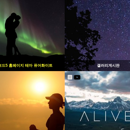
보드5 홈페이지 테마 퓨어화이트
갤러리게시판
H
1857
02-07
1606
02-06
웹사이팅
웹사이팅