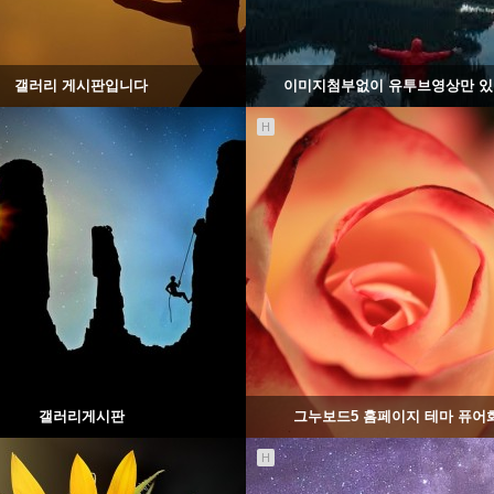
갤러리 게시판입니다
이미지첨부없이 유투브영상만 있
H
1443
02-07
1557
02-06
웹사이팅
웹사이팅
갤러리게시판
그누보드5 홈페이지 테마 퓨어
H