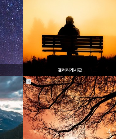
갤러리게시판
H
1470
02-06
웹사이팅