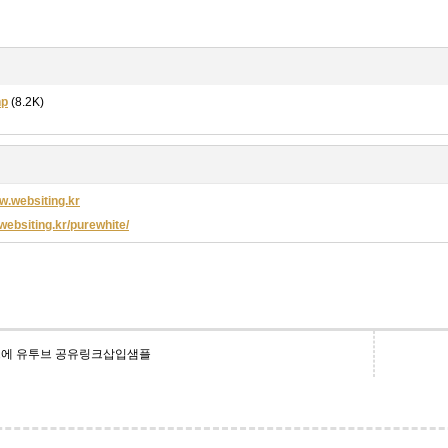
hp
(8.2K)
ww.websiting.kr
r.websiting.kr/purewhite/
에 유투브 공유링크삽입샘플