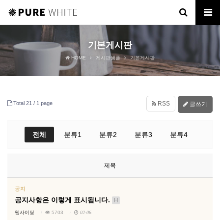
기본게시판
HOME
게시판샘플
기본게시판
Total 21 /
1 page
RSS
글쓰기
전체
분류1
분류2
분류3
분류4
제목
공지
공지사항은 이렇게 표시됩니다.
H
웹사이팅
5703
02-06