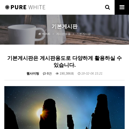
기본게시판
HOME
게시판샘플
기본게시판
기본게시판은 게시판용도로 다양하게 활용하실 수
있습니다.
웹사이팅
8건
190,386회
18-02-06 15:21